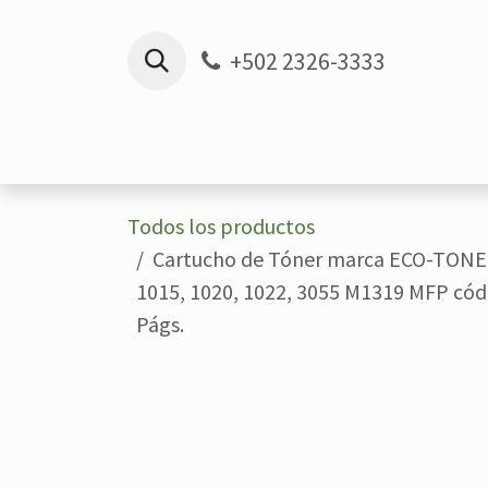
Ir al contenido
+502 2326-3333
Inicio
TIENDA
SERVICIO DE IMP
Todos los productos
Cartucho de Tóner marca ECO-TONER
1015, 1020, 1022, 3055 M1319 MFP có
Págs.