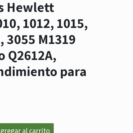
s Hewlett
10, 1012, 1015,
2, 3055 M1319
o Q2612A,
ndimiento para
.
gregar al carrito