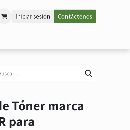
Iniciar sesión
Contáctenos
NUFACTURADOS
¡AGENDA TU CITA!
RECARGA 
de Tóner marca
R para