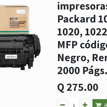
impresora
Packard 10
1020, 102
MFP códig
Negro, Re
2000 Págs
Q
275.00
A