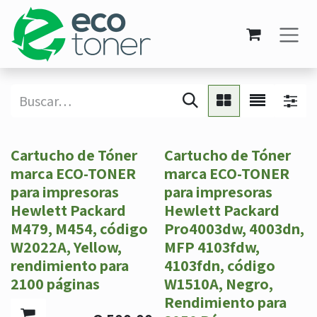
Ir al contenido
Cartucho de Tóner
Cartucho de Tóner
marca ECO-TONER
marca ECO-TONER
para impresoras
para impresoras
Hewlett Packard
Hewlett Packard
M479, M454, código
Pro4003dw, 4003dn,
W2022A, Yellow,
MFP 4103fdw,
rendimiento para
4103fdn, código
2100 páginas
W1510A, Negro,
Rendimiento para