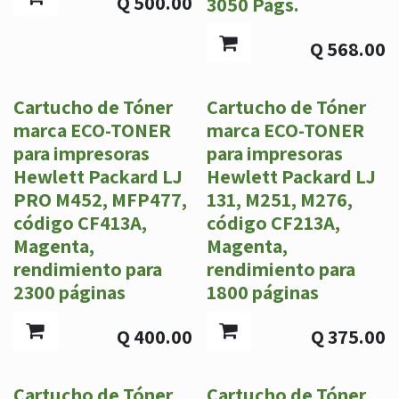
Q
500.00
3050 Págs.
Q
568.00
Cartucho de Tóner
Cartucho de Tóner
marca ECO-TONER
marca ECO-TONER
para impresoras
para impresoras
Hewlett Packard LJ
Hewlett Packard LJ
PRO M452, MFP477,
131, M251, M276,
código CF413A,
código CF213A,
Magenta,
Magenta,
rendimiento para
rendimiento para
2300 páginas
1800 páginas
Q
400.00
Q
375.00
Cartucho de Tóner
Cartucho de Tóner