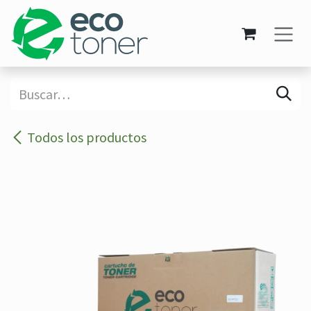
Ir al contenido
Todos los productos