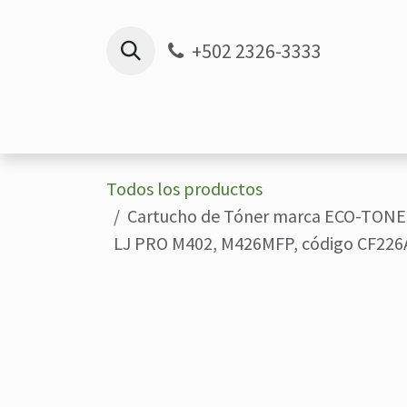
Ir al contenido
+502 2326-3333
Inicio
TIENDA
SERVICIO DE IMP
Todos los productos
Cartucho de Tóner marca ECO-TONE
LJ PRO M402, M426MFP, código CF226A