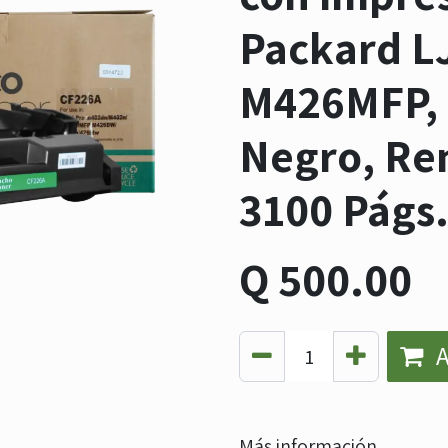
Packard L
M426MFP, 
Negro, Re
3100 Págs
Q
500.00
A
Más información