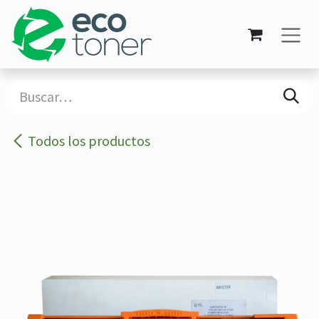
Ir al contenido
Todos los productos