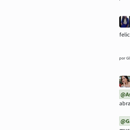
feli
por G
@As
abr
@Ga
much