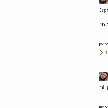
Espe
PD. 
por A
1 
mil 
por A