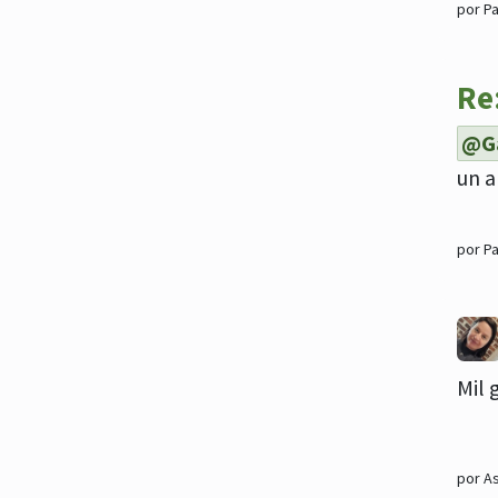
por Pa
Re
@Ga
un a
por Pa
Mil 
por A