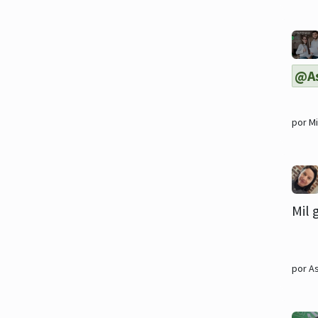
@As
por M
Mil 
por A