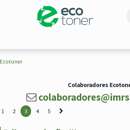
RESIÓN
ECO-PROMOCIONES
CARTUCHOS REMA
 Ecotoner
Colaboradores Ecoton
colaboradores@imrs
1
2
3
4
5