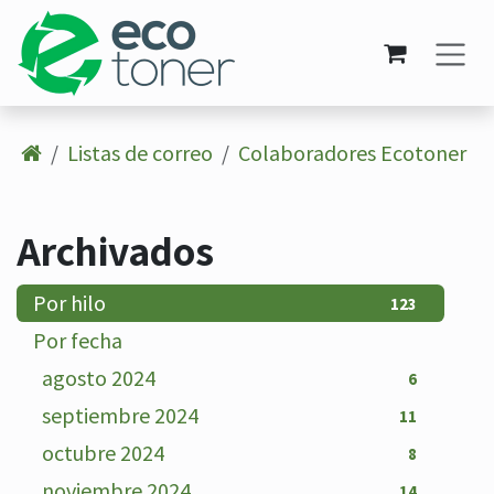
Ir al contenido
Listas de correo
Colaboradores Ecotoner
Archivados
Por hilo
123
Por fecha
agosto 2024
6
septiembre 2024
11
octubre 2024
8
noviembre 2024
14