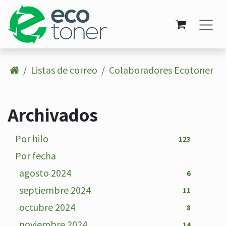
Ir al contenido
Listas de correo
Colaboradores Ecotoner
Archivados
Por hilo
123
Por fecha
agosto 2024
6
septiembre 2024
11
octubre 2024
8
noviembre 2024
14