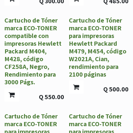
Q
300.00
Q
485.00
Cartucho de Tóner
Cartucho de Tóner
marca ECO-TONER
marca ECO-TONER
compatible con
para impresoras
impresoras Hewlett
Hewlett Packard
Packard M404,
M479, M454, código
M428, código
W2021A, Cian,
CF258A, Negro,
rendimiento para
Rendimiento para
2100 páginas
3000 Págs.
Q
500.00
Q
550.00
Cartucho de Tóner
Cartucho de Tóner
marca ECO-TONER
marca ECO-TONER
para impresoras
para impresoras