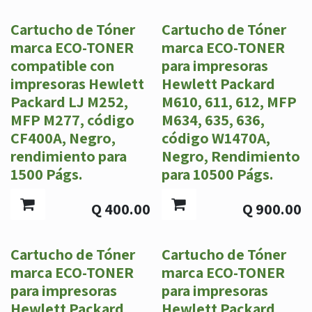
Cartucho de Tóner
Cartucho de Tóner
marca ECO-TONER
marca ECO-TONER
compatible con
para impresoras
impresoras Hewlett
Hewlett Packard
Packard LJ M252,
M610, 611, 612, MFP
MFP M277, código
M634, 635, 636,
CF400A, Negro,
código W1470A,
rendimiento para
Negro, Rendimiento
1500 Págs.
para 10500 Págs.
Q
400.00
Q
900.00
Cartucho de Tóner
Cartucho de Tóner
marca ECO-TONER
marca ECO-TONER
para impresoras
para impresoras
Hewlett Packard
Hewlett Packard