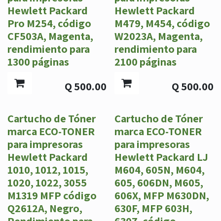
Hewlett Packard
Hewlett Packard
Pro M254, código
M479, M454, código
CF503A, Magenta,
W2023A, Magenta,
rendimiento para
rendimiento para
1300 páginas
2100 páginas
Q
500.00
Q
500.00
Cartucho de Tóner
Cartucho de Tóner
marca ECO-TONER
marca ECO-TONER
para impresoras
para impresoras
Hewlett Packard
Hewlett Packard LJ
1010, 1012, 1015,
M604, 605N, M604,
1020, 1022, 3055
605, 606DN, M605,
M1319 MFP código
606X, MFP M630DN,
Q2612A, Negro,
630F, MFP 603H,
Rendimiento para
630Z, código