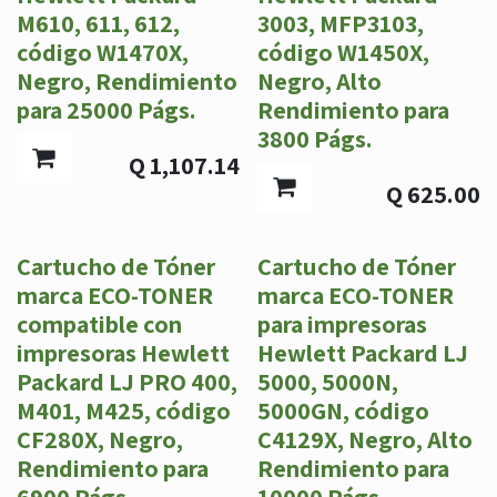
M610, 611, 612,
3003, MFP3103,
código W1470X,
código W1450X,
Negro, Rendimiento
Negro, Alto
para 25000 Págs.
Rendimiento para
3800 Págs.
Q
1,107.14
Q
625.00
Cartucho de Tóner
Cartucho de Tóner
marca ECO-TONER
marca ECO-TONER
compatible con
para impresoras
impresoras Hewlett
Hewlett Packard LJ
Packard LJ PRO 400,
5000, 5000N,
M401, M425, código
5000GN, código
CF280X, Negro,
C4129X, Negro, Alto
Rendimiento para
Rendimiento para
6900 Págs.
10000 Págs.